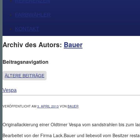
REFERENZEN
FARBWÄHLER
KONTAKT
Archiv des Autors:
Bauer
Beitragsnavigation
ÄLTERE BEITRÄGE
Vespa
VERÖFFENTLICHT AM
3. APRIL 2013
VON
BAUER
Originallackierung einer Oldtimer Vespa vom sandstrahlen bis zum la
Bearbeitet von der Firma Lack.Bauer und liebevoll vom Besitzer restau