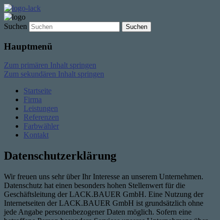
Suchen
Hauptmenü
Zum primären Inhalt springen
Zum sekundären Inhalt springen
Startseite
Firma
Leistungen
Referenzen
Farbwähler
Kontakt
Datenschutzerklärung
Wir freuen uns sehr über Ihr Interesse an unserem Unternehmen.
Datenschutz hat einen besonders hohen Stellenwert für die
Geschäftsleitung der LACK.BAUER GmbH. Eine Nutzung der
Internetseiten der LACK.BAUER GmbH ist grundsätzlich ohne
jede Angabe personenbezogener Daten möglich. Sofern eine