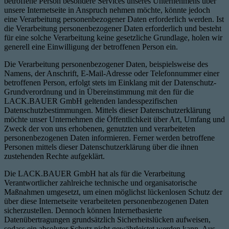
betroffene Person besondere Services unseres Unternehmens über
unsere Internetseite in Anspruch nehmen möchte, könnte jedoch
eine Verarbeitung personenbezogener Daten erforderlich werden. Ist
die Verarbeitung personenbezogener Daten erforderlich und besteht
für eine solche Verarbeitung keine gesetzliche Grundlage, holen wir
generell eine Einwilligung der betroffenen Person ein.
Die Verarbeitung personenbezogener Daten, beispielsweise des
Namens, der Anschrift, E-Mail-Adresse oder Telefonnummer einer
betroffenen Person, erfolgt stets im Einklang mit der Datenschutz-
Grundverordnung und in Übereinstimmung mit den für die
LACK.BAUER GmbH geltenden landesspezifischen
Datenschutzbestimmungen. Mittels dieser Datenschutzerklärung
möchte unser Unternehmen die Öffentlichkeit über Art, Umfang und
Zweck der von uns erhobenen, genutzten und verarbeiteten
personenbezogenen Daten informieren. Ferner werden betroffene
Personen mittels dieser Datenschutzerklärung über die ihnen
zustehenden Rechte aufgeklärt.
Die LACK.BAUER GmbH hat als für die Verarbeitung
Verantwortlicher zahlreiche technische und organisatorische
Maßnahmen umgesetzt, um einen möglichst lückenlosen Schutz der
über diese Internetseite verarbeiteten personenbezogenen Daten
sicherzustellen. Dennoch können Internetbasierte
Datenübertragungen grundsätzlich Sicherheitslücken aufweisen,
sodass ein absoluter Schutz nicht gewährleistet werden kann. Aus