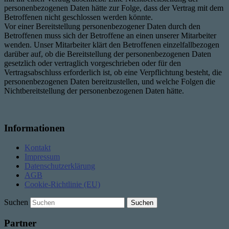
personenbezogenen Daten hätte zur Folge, dass der Vertrag mit dem
Betroffenen nicht geschlossen werden könnte.
Vor einer Bereitstellung personenbezogener Daten durch den
Betroffenen muss sich der Betroffene an einen unserer Mitarbeiter
wenden. Unser Mitarbeiter klärt den Betroffenen einzelfallbezogen
darüber auf, ob die Bereitstellung der personenbezogenen Daten
gesetzlich oder vertraglich vorgeschrieben oder für den
Vertragsabschluss erforderlich ist, ob eine Verpflichtung besteht, die
personenbezogenen Daten bereitzustellen, und welche Folgen die
Nichtbereitstellung der personenbezogenen Daten hätte.
Informationen
Kontakt
Impressum
Datenschutzerklärung
AGB
Cookie-Richtlinie (EU)
Suchen
Partner