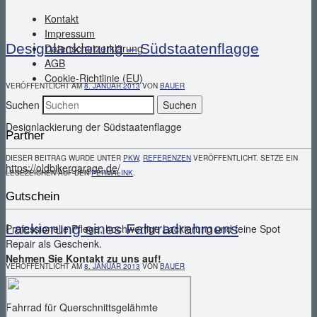
Kontakt
Impressum
Designlackierung – Südstaatenflagge
Datenschutzerklärung
AGB
Cookie-Richtlinie (EU)
VERÖFFENTLICHT AM
8. JANUAR 2013
VON
BAUER
Suchen
Designlackierung der Südstaatenflagge
Partner
DIESER BEITRAG WURDE UNTER
PKW
,
REFERENZEN
VERÖFFENTLICHT. SETZE EIN
https://oldbikergarage.de/
LESEZEICHEN AUF DEN
PERMALINK
.
Gutschein
Lackierung eines Fahrradrahmens
Professionelle Pflege, hochwertige Lackierung und feine Spot
Repair als Geschenk.
Nehmen Sie Kontakt zu uns auf!
VERÖFFENTLICHT AM
8. JANUAR 2013
VON
BAUER
Fahrrad für Querschnittsgelähmte