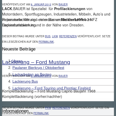
VERÖFFENTLICHT AM
8. JANUAR 2013
VON
BAUER
LACK
.BAUER ist Spezialist für
Profilackierungen
von
Motorrädern, Sportflugzeugen, Industrieteilen, Möbeln, Auto’s und
vielem mehr. Wir sind ein moderner
Meisterbetrieb
im
Reparaturlackierung – roter Bus und weißer LKW – 2 NFZ
Lackierhandwerk in und in der Nähe von Dresden.
Reparaturlackierung
DIESER BEITRAG WURDE UNTER
BUS
,
LKW
,
REFERENZEN
VERÖFFENTLICHT. SETZE
EIN LESEZEICHEN AUF DEN
PERMALINK
.
Neueste Beiträge
Vespa
Lackierung – Ford Mustang
Paulaner Bierkrug / Oktoberfest
Lackarbeiten an Booten
VERÖFFENTLICHT AM
8. JANUAR 2013
VON
BAUER
Lackierung Bus
Lackierung – Ford Tourino und Piontiac Firebird
Komplettlackierung – Ford Mustang Caprio Baujahr 1968
Komplettlackierung (vorher/nachher)
DIESER BEITRAG WURDE UNTER
PKW
,
REFERENZEN
VERÖFFENTLICHT. SETZE EIN
Informationen
LESEZEICHEN AUF DEN
PERMALINK
.