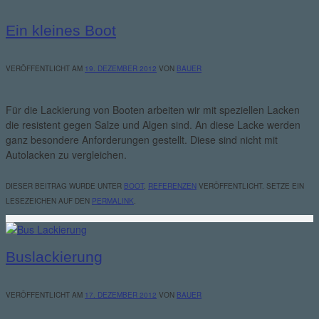
Ein kleines Boot
VERÖFFENTLICHT AM
19. DEZEMBER 2012
VON
BAUER
Für die Lackierung von Booten arbeiten wir mit speziellen Lacken
die resistent gegen Salze und Algen sind. An diese Lacke werden
ganz besondere Anforderungen gestellt. Diese sind nicht mit
Autolacken zu vergleichen.
DIESER BEITRAG WURDE UNTER
BOOT
,
REFERENZEN
VERÖFFENTLICHT. SETZE EIN
LESEZEICHEN AUF DEN
PERMALINK
.
Buslackierung
VERÖFFENTLICHT AM
17. DEZEMBER 2012
VON
BAUER