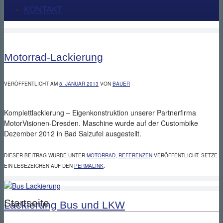
KONTAKT
Motorrad-Lackierung
VERÖFFENTLICHT AM
8. JANUAR 2013
VON
BAUER
Komplettlackierung – Eigenkonstruktion unserer Partnerfirma
MotorVisionen-Dresden. Maschine wurde auf der Custombike
Dezember 2012 in Bad Salzufel ausgestellt.
DIESER BEITRAG WURDE UNTER
MOTORRAD
,
REFERENZEN
VERÖFFENTLICHT. SETZE
EIN LESEZEICHEN AUF DEN
PERMALINK
.
Startseite
Lackierung Bus und LKW